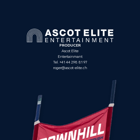
PRODUCER
Ascot Elite
Entertainmant
Tel. +41 44 298 81 97
roger@ascot-elite.ch