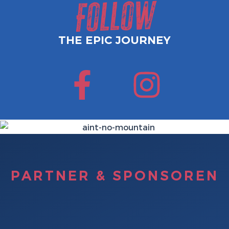
Follow
THE EPIC JOURNEY
F
I
a
n
c
s
e
t
PARTNER & SPONSOREN
b
a
o
g