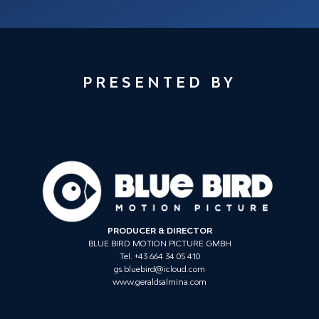
f
PRESENTED BY
PRODUCER & DIRECTOR
BLUE BIRD MOTION PICTURE GMBH
Tel. +43 664 34 05 410
gs.bluebird@icloud.com
www.geraldsalmina.com