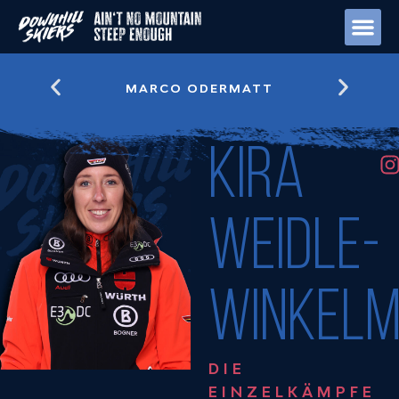
Zum
Inhalt
springen
MEDIA 
MARCO ODERMATT
I
KIRA
t
WEIDLE-
r
WINKEL
DIE
EINZELKÄMPFE