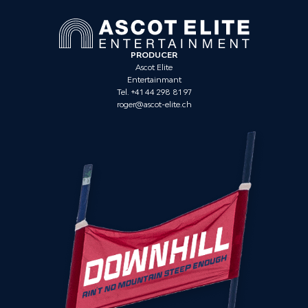
PRODUCER
Ascot Elite
Entertainmant
Tel. +41 44 298 81 97
roger@ascot-elite.ch