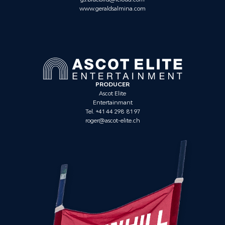
www.geraldsalmina.com
PRODUCER
Ascot Elite
Entertainmant
Tel. +41 44 298 81 97
roger@ascot-elite.ch