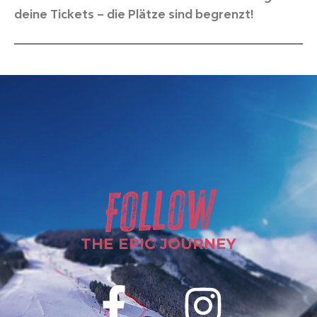
deine Tickets – die Plätze sind begrenzt!
Follow
THE EPIC JOURNEY
F
I