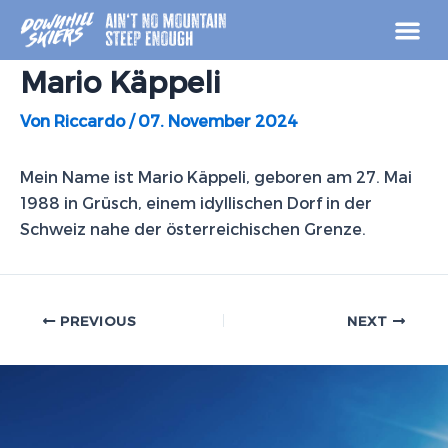
Zum
Post
Inhalt
navigation
springen
Mario Käppeli
Von
Riccardo
/
07. November 2024
Mein Name ist Mario Käppeli, geboren am 27. Mai
1988 in Grüsch, einem idyllischen Dorf in der
Schweiz nahe der österreichischen Grenze.
PREVIOUS
NEXT